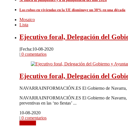
Los robos en viviendas en la UE disminuye un 38% en una década
Mosaico
Lista
Ejecutivo foral, Delegación del Gobie
|
Fecha:10-08-2020
|
0 comentarios
Ejecutivo foral, Delegación del Gobie
NAVARRAINFORMACIÓN.ES El Gobierno de Navarra, la Dele
NAVARRAINFORMACIÓN.ES El Gobierno de Navarra, la Dele
preventivas en las ‘no fiestas’ ...
10-08-2020
|
0 comentarios
Leer más