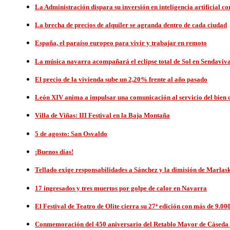
La Administración dispara su inversión en inteligencia artificial c
La brecha de precios de alquiler se agranda dentro de cada ciudad
España, el paraíso europeo para vivir y trabajar en remoto
La música navarra acompañará el eclipse total de Sol en Sendaviv
El precio de la vivienda sube un 2,20% frente al año pasado
León XIV anima a impulsar una comunicación al servicio del bien
Villa de Viñas: III Festival en la Baja Montaña
5 de agosto: San Osvaldo
¡Buenos días!
Tellado exige responsabilidades a Sánchez y la dimisión de Marlask
17 ingresados y tres muertos por golpe de calor en Navarra
El Festival de Teatro de Olite cierra su 27ª edición con más de 9.000
Conmemoración del 450 aniversario del Retablo Mayor de Cáseda