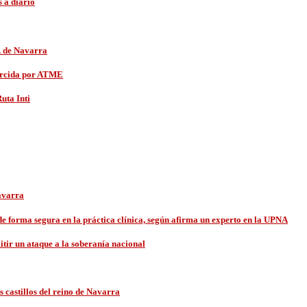
 a diario
R de Navarra
jercida por ATME
uta Inti
Navarra
de forma segura en la práctica clínica, según afirma un experto en la UPNA
tir un ataque a la soberanía nacional
s castillos del reino de Navarra