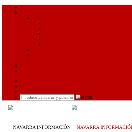
¿Quiénes somos?
Servicios
Conoce Navarra
Merindad de Pamplona
Merindad de Estella
Merindad de Olite
Merindad de Sangüesa
Merindad de Tudela
Programación TV
Canal YouTube
El tiempo
Publicidad
Contacto