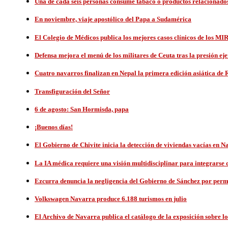
Una de cada seis personas consume tabaco o productos relacionados
En noviembre, viaje apostólico del Papa a Sudamérica
El Colegio de Médicos publica los mejores casos clínicos de los MI
Defensa mejora el menú de los militares de Ceuta tras la presión e
Cuatro navarros finalizan en Nepal la primera edición asiática de R
Transfiguración del Señor
6 de agosto: San Hormisda, papa
¡Buenos días!
El Gobierno de Chivite inicia la detección de viviendas vacías en 
La IA médica requiere una visión multidisciplinar para integrarse 
Ezcurra denuncia la negligencia del Gobierno de Sánchez por permi
Volkswagen Navarra produce 6.188 turismos en julio
El Archivo de Navarra publica el catálogo de la exposición sobre lo