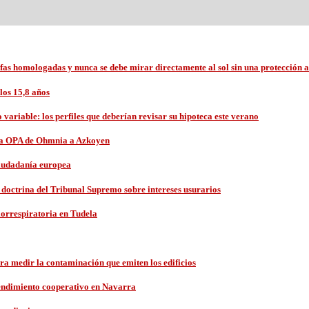
afas homologadas y nunca se debe mirar directamente al sol sin una protección
los 15,8 años
variable: los perfiles que deberían revisar su hipoteca este verano
 la OPA de Ohmnia a Azkoyen
ciudadanía europea
a doctrina del Tribunal Supremo sobre intereses usurarios
iorrespiratoria en Tudela
a medir la contaminación que emiten los edificios
endimiento cooperativo en Navarra