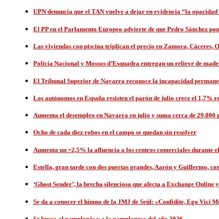
UPN denuncia que el TAN vuelve a dejar en evidencia “la opacidad 
El PP en el Parlamento Europeo advierte de que Pedro Sánchez pone
Las viviendas con piscina triplican el precio en Zamora, Cáceres, 
Policía Nacional y Mossos d’Esquadra entregan un relieve de made
El Tribunal Superior de Navarra reconoce la incapacidad permane
Los autónomos en España resisten el parón de julio crece el 1,7% r
Aumenta el desempleo en Navarra en julio y suma cerca de 29.000
Ocho de cada diez robos en el campo se quedan sin resolver
Aumenta un +2,5% la afluencia a los centros comerciales durante el
Estella, gran tarde con dos puertas grandes, Aarón y Guillermo, co
‘Ghost Sender’, la brecha silenciosa que afecta a Exchange Online 
Se da a conocer el himno de la JMJ de Seúl: «Confidite, Ego Vici
Se busca al pamplonés y a la pamplonesa del año 2026