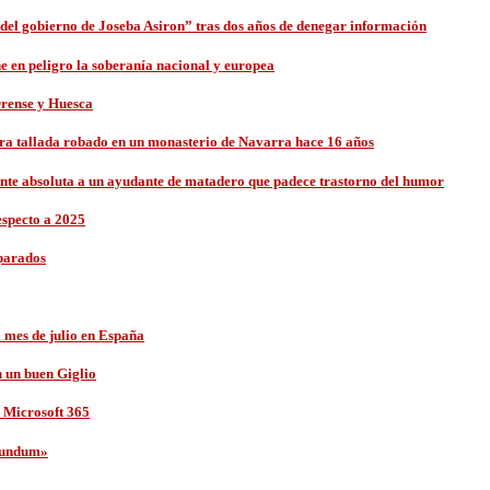
del gobierno de Joseba Asiron” tras dos años de denegar información
 en peligro la soberanía nacional y europea
Orense y Huesca
ra tallada robado en un monasterio de Navarra hace 16 años
nte absoluta a un ayudante de matadero que padece trastorno del humor
especto a 2025
 parados
 mes de julio en España
n un buen Giglio
y Microsoft 365
 Mundum»