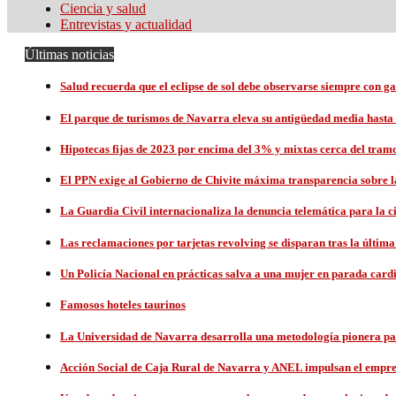
Ciencia y salud
Entrevistas y actualidad
Últimas noticias
Salud recuerda que el eclipse de sol debe observarse siempre con g
El parque de turismos de Navarra eleva su antigüedad media hasta 
Hipotecas fijas de 2023 por encima del 3% y mixtas cerca del tramo 
El PPN exige al Gobierno de Chivite máxima transparencia sobre
La Guardia Civil internacionaliza la denuncia telemática para la 
Las reclamaciones por tarjetas revolving se disparan tras la últim
Un Policía Nacional en prácticas salva a una mujer en parada card
Famosos hoteles taurinos
La Universidad de Navarra desarrolla una metodología pionera par
Acción Social de Caja Rural de Navarra y ANEL impulsan el empr