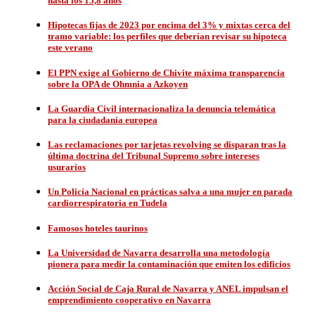
hasta los 15,8 años
Hipotecas fijas de 2023 por encima del 3% y mixtas cerca del
tramo variable: los perfiles que deberían revisar su hipoteca
este verano
El PPN exige al Gobierno de Chivite máxima transparencia
sobre la OPA de Ohmnia a Azkoyen
La Guardia Civil internacionaliza la denuncia telemática
para la ciudadanía europea
Las reclamaciones por tarjetas revolving se disparan tras la
última doctrina del Tribunal Supremo sobre intereses
usurarios
Un Policía Nacional en prácticas salva a una mujer en parada
cardiorrespiratoria en Tudela
Famosos hoteles taurinos
La Universidad de Navarra desarrolla una metodología
pionera para medir la contaminación que emiten los edificios
Acción Social de Caja Rural de Navarra y ANEL impulsan el
emprendimiento cooperativo en Navarra