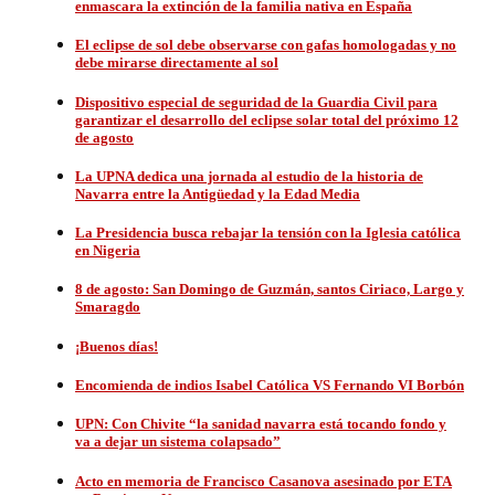
enmascara la extinción de la familia nativa en España
El eclipse de sol debe observarse con gafas homologadas y no
debe mirarse directamente al sol
Dispositivo especial de seguridad de la Guardia Civil para
garantizar el desarrollo del eclipse solar total del próximo 12
de agosto
La UPNA dedica una jornada al estudio de la historia de
Navarra entre la Antigüedad y la Edad Media
La Presidencia busca rebajar la tensión con la Iglesia católica
en Nigeria
8 de agosto: San Domingo de Guzmán, santos Ciriaco, Largo y
Smaragdo
¡Buenos días!
Encomienda de indios Isabel Católica VS Fernando VI Borbón
UPN: Con Chivite “la sanidad navarra está tocando fondo y
va a dejar un sistema colapsado”
Acto en memoria de Francisco Casanova asesinado por ETA