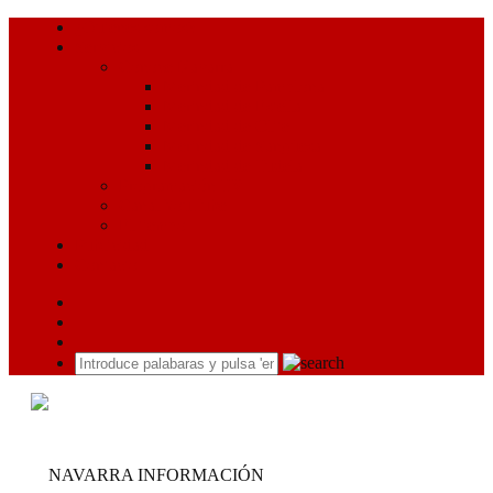
¿Quiénes somos?
Servicios
Conoce Navarra
Merindad de Pamplona
Merindad de Estella
Merindad de Olite
Merindad de Sangüesa
Merindad de Tudela
Programación TV
Canal YouTube
El tiempo
Publicidad
Contacto