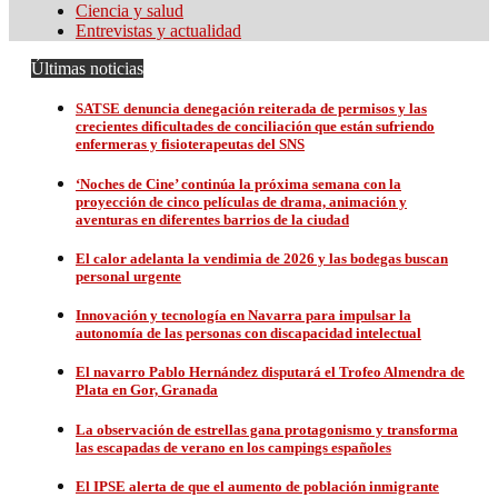
Ciencia y salud
Entrevistas y actualidad
Últimas noticias
SATSE denuncia denegación reiterada de permisos y las
crecientes dificultades de conciliación que están sufriendo
enfermeras y fisioterapeutas del SNS
‘Noches de Cine’ continúa la próxima semana con la
proyección de cinco películas de drama, animación y
aventuras en diferentes barrios de la ciudad
El calor adelanta la vendimia de 2026 y las bodegas buscan
personal urgente
Innovación y tecnología en Navarra para impulsar la
autonomía de las personas con discapacidad intelectual
El navarro Pablo Hernández disputará el Trofeo Almendra de
Plata en Gor, Granada
La observación de estrellas gana protagonismo y transforma
las escapadas de verano en los campings españoles
El IPSE alerta de que el aumento de población inmigrante