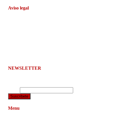
Aviso legal
Navarrainformacion.es no se hace responsable de los
comentarios de lectores, informaciones u opiniones de
colaboradores, articulistas, agrupaciones o partidos políticos y
otras organizaciones sindicales, públicas o privadas.
Este periódico sólo realiza una función: informar con
imparcialidad a sus lectores.
NEWSLETTER
Suscríbete y te enviamos el boletín de noticias a tu correo
electrónico.
Email
Menu
Navarra
Relevantes