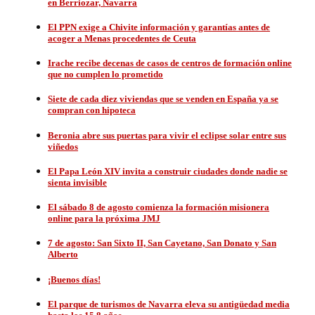
en Berriozar, Navarra
El PPN exige a Chivite información y garantías antes de
acoger a Menas procedentes de Ceuta
Irache recibe decenas de casos de centros de formación online
que no cumplen lo prometido
Siete de cada diez viviendas que se venden en España ya se
compran con hipoteca
Beronia abre sus puertas para vivir el eclipse solar entre sus
viñedos
El Papa León XIV invita a construir ciudades donde nadie se
sienta invisible
El sábado 8 de agosto comienza la formación misionera
online para la próxima JMJ
7 de agosto: San Sixto II, San Cayetano, San Donato y San
Alberto
¡Buenos días!
El parque de turismos de Navarra eleva su antigüedad media