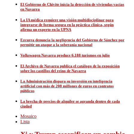
El Gobierno de Chivite inicia la detección de viviendas vacías
en Navarra
La IA médica requiere una visión multidisciplinar para
integrarse de forma segura en la práctica clínica, según
afirma un experto en la UPNA
Ezcurra denuncia la negligencia del Gobierno de Sánchez por
permitir un ataque a la soberanía nacional
Volkswagen Navarra produce 6.188 turismos en julio
El Archivo de Navarra publica el catálogo de la exposición
sobre los castillos del reino de Navarra
La Administración dispara su inversión en inteligencia
artificial con más de 208 millones de euros en contratos
públicos
La brecha de precios de alquiler se agranda dentro de cada
ciudad
Mosaico
Lista