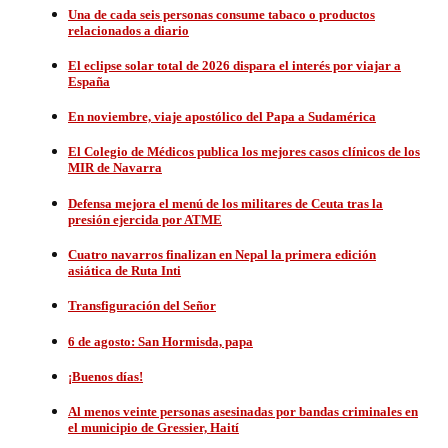
Una de cada seis personas consume tabaco o productos
relacionados a diario
El eclipse solar total de 2026 dispara el interés por viajar a
España
En noviembre, viaje apostólico del Papa a Sudamérica
El Colegio de Médicos publica los mejores casos clínicos de los
MIR de Navarra
Defensa mejora el menú de los militares de Ceuta tras la
presión ejercida por ATME
Cuatro navarros finalizan en Nepal la primera edición
asiática de Ruta Inti
Transfiguración del Señor
6 de agosto: San Hormisda, papa
¡Buenos días!
Al menos veinte personas asesinadas por bandas criminales en
el municipio de Gressier, Haití