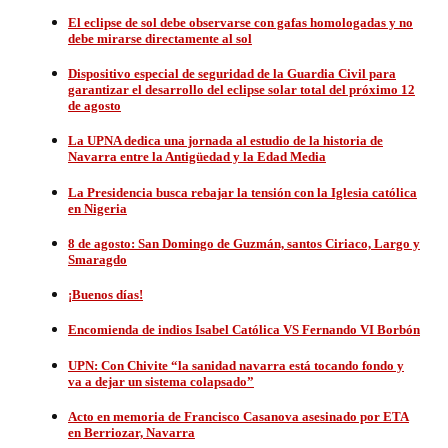
El eclipse de sol debe observarse con gafas homologadas y no
debe mirarse directamente al sol
Dispositivo especial de seguridad de la Guardia Civil para
garantizar el desarrollo del eclipse solar total del próximo 12
de agosto
La UPNA dedica una jornada al estudio de la historia de
Navarra entre la Antigüedad y la Edad Media
La Presidencia busca rebajar la tensión con la Iglesia católica
en Nigeria
8 de agosto: San Domingo de Guzmán, santos Ciriaco, Largo y
Smaragdo
¡Buenos días!
Encomienda de indios Isabel Católica VS Fernando VI Borbón
UPN: Con Chivite “la sanidad navarra está tocando fondo y
va a dejar un sistema colapsado”
Acto en memoria de Francisco Casanova asesinado por ETA
en Berriozar, Navarra