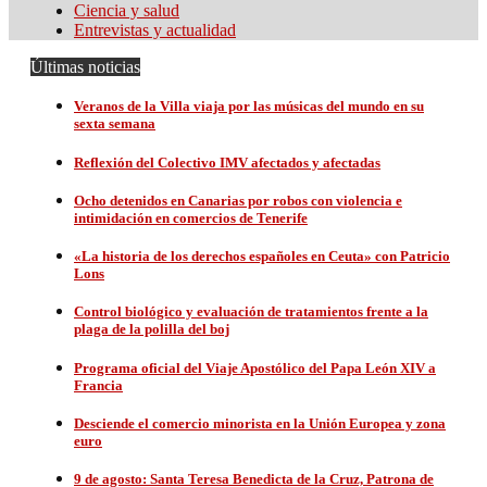
Ciencia y salud
Entrevistas y actualidad
Últimas noticias
Veranos de la Villa viaja por las músicas del mundo en su
sexta semana
Reflexión del Colectivo IMV afectados y afectadas
Ocho detenidos en Canarias por robos con violencia e
intimidación en comercios de Tenerife
«La historia de los derechos españoles en Ceuta» con Patricio
Lons
Control biológico y evaluación de tratamientos frente a la
plaga de la polilla del boj
Programa oficial del Viaje Apostólico del Papa León XIV a
Francia
Desciende el comercio minorista en la Unión Europea y zona
euro
9 de agosto: Santa Teresa Benedicta de la Cruz, Patrona de