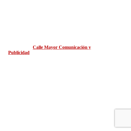
M. Olite
M.Sangüesa
M.Tudela
alfabet99
Diseño web:
Calle Mayor Comunicación y
Publicidad
POLÍTICA PRIVACIDAD
|
AVISO
LEGAL
|
POLÍTICA COOKIES