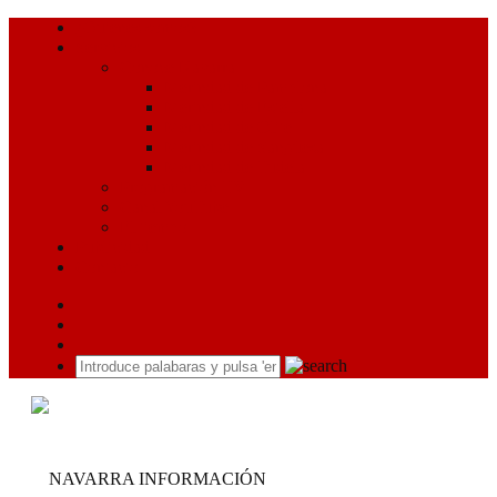
¿Quiénes somos?
Servicios
Conoce Navarra
Merindad de Pamplona
Merindad de Estella
Merindad de Olite
Merindad de Sangüesa
Merindad de Tudela
Programación TV
Canal YouTube
El tiempo
Publicidad
Contacto