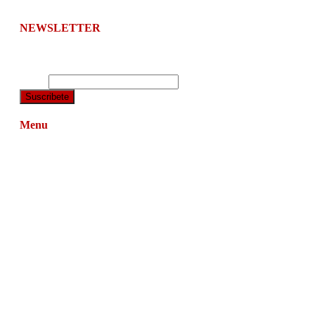
imparcialidad a sus lectores.
NEWSLETTER
Suscríbete y te enviamos el boletín de noticias a tu correo
electrónico.
Email
Menu
Navarra
Relevantes
Economía
Agenda
Opinión
Editorial
Cultura
Ciencia y salud
Entrevistas
Sociedad
Conoce Navarra
M. Pamplona
M.Estella