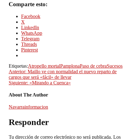
Comparte esto:
Facebook
X
LinkedIn
WhatsApp
Telegram
Threads
Pinterest
Etiquetas:
Atropello mortal
Pamplona
Paso de cebra
Sucesos
Anterior:
Maillo ve con normalidad el nuevo reparto de
cargos que será «fácil» de llevar
Siguiente:
«Mirando a Cuenca»
About The Author
Navarrainformacion
Responder
Tu dirección de correo electrónico no será publicada.
Los