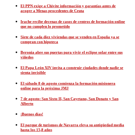
El PPN exige a Chivite información y garantías antes de
acoger a Menas procedentes de Ceuta
Irache recibe decenas de casos de centros de formación online
que no cumplen lo prometido
Siete de cada diez viviendas que se venden en España ya se
compran con hipoteca
Beronia abre sus puertas para vivir el eclipse solar entre sus
viñedos
El Papa León XIV invita a construir ciudades donde nadie se
sienta invisible
El sábado 8 de agosto comienza la formación misionera
online para la próxima JMJ
7 de agosto: San Sixto II, San Cayetano, San Donato y San
Alberto
¡Buenos días!
El parque de turismos de Navarra eleva su antigüedad media
hasta los 15,8 años