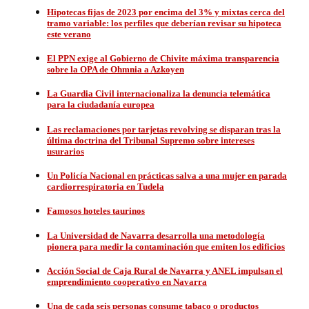
Hipotecas fijas de 2023 por encima del 3% y mixtas cerca del
tramo variable: los perfiles que deberían revisar su hipoteca
este verano
El PPN exige al Gobierno de Chivite máxima transparencia
sobre la OPA de Ohmnia a Azkoyen
La Guardia Civil internacionaliza la denuncia telemática
para la ciudadanía europea
Las reclamaciones por tarjetas revolving se disparan tras la
última doctrina del Tribunal Supremo sobre intereses
usurarios
Un Policía Nacional en prácticas salva a una mujer en parada
cardiorrespiratoria en Tudela
Famosos hoteles taurinos
La Universidad de Navarra desarrolla una metodología
pionera para medir la contaminación que emiten los edificios
Acción Social de Caja Rural de Navarra y ANEL impulsan el
emprendimiento cooperativo en Navarra
Una de cada seis personas consume tabaco o productos