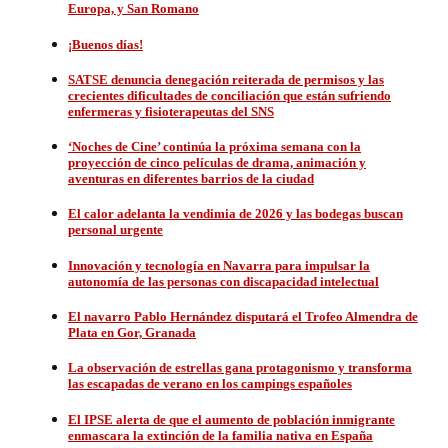
Europa, y San Romano
¡Buenos días!
SATSE denuncia denegación reiterada de permisos y las
crecientes dificultades de conciliación que están sufriendo
enfermeras y fisioterapeutas del SNS
‘Noches de Cine’ continúa la próxima semana con la
proyección de cinco películas de drama, animación y
aventuras en diferentes barrios de la ciudad
El calor adelanta la vendimia de 2026 y las bodegas buscan
personal urgente
Innovación y tecnología en Navarra para impulsar la
autonomía de las personas con discapacidad intelectual
El navarro Pablo Hernández disputará el Trofeo Almendra de
Plata en Gor, Granada
La observación de estrellas gana protagonismo y transforma
las escapadas de verano en los campings españoles
El IPSE alerta de que el aumento de población inmigrante
enmascara la extinción de la familia nativa en España