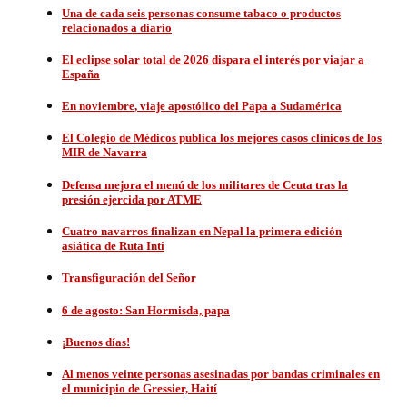
Una de cada seis personas consume tabaco o productos
relacionados a diario
El eclipse solar total de 2026 dispara el interés por viajar a
España
En noviembre, viaje apostólico del Papa a Sudamérica
El Colegio de Médicos publica los mejores casos clínicos de los
MIR de Navarra
Defensa mejora el menú de los militares de Ceuta tras la
presión ejercida por ATME
Cuatro navarros finalizan en Nepal la primera edición
asiática de Ruta Inti
Transfiguración del Señor
6 de agosto: San Hormisda, papa
¡Buenos días!
Al menos veinte personas asesinadas por bandas criminales en
el municipio de Gressier, Haití