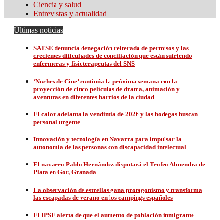
Ciencia y salud
Entrevistas y actualidad
Últimas noticias
SATSE denuncia denegación reiterada de permisos y las
crecientes dificultades de conciliación que están sufriendo
enfermeras y fisioterapeutas del SNS
‘Noches de Cine’ continúa la próxima semana con la
proyección de cinco películas de drama, animación y
aventuras en diferentes barrios de la ciudad
El calor adelanta la vendimia de 2026 y las bodegas buscan
personal urgente
Innovación y tecnología en Navarra para impulsar la
autonomía de las personas con discapacidad intelectual
El navarro Pablo Hernández disputará el Trofeo Almendra de
Plata en Gor, Granada
La observación de estrellas gana protagonismo y transforma
las escapadas de verano en los campings españoles
El IPSE alerta de que el aumento de población inmigrante