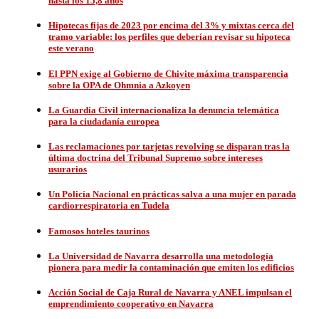
hasta los 15,8 años
Hipotecas fijas de 2023 por encima del 3% y mixtas cerca del
tramo variable: los perfiles que deberían revisar su hipoteca
este verano
El PPN exige al Gobierno de Chivite máxima transparencia
sobre la OPA de Ohmnia a Azkoyen
La Guardia Civil internacionaliza la denuncia telemática
para la ciudadanía europea
Las reclamaciones por tarjetas revolving se disparan tras la
última doctrina del Tribunal Supremo sobre intereses
usurarios
Un Policía Nacional en prácticas salva a una mujer en parada
cardiorrespiratoria en Tudela
Famosos hoteles taurinos
La Universidad de Navarra desarrolla una metodología
pionera para medir la contaminación que emiten los edificios
Acción Social de Caja Rural de Navarra y ANEL impulsan el
emprendimiento cooperativo en Navarra