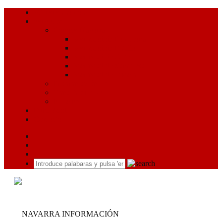
¿Quiénes somos?
Servicios
Conoce Navarra
Merindad de Pamplona
Merindad de Estella
Merindad de Olite
Merindad de Sangüesa
Merindad de Tudela
Programación TV
Canal YouTube
El tiempo
Publicidad
Contacto