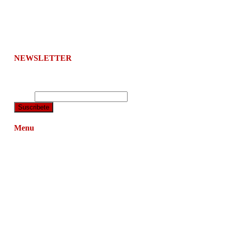
Este periódico sólo realiza una función: informar con
imparcialidad a sus lectores.
NEWSLETTER
Suscríbete y te enviamos el boletín de noticias a tu correo
electrónico.
Email
Menu
Navarra
Relevantes
Economía
Agenda
Opinión
Editorial
Cultura
Ciencia y salud
Entrevistas