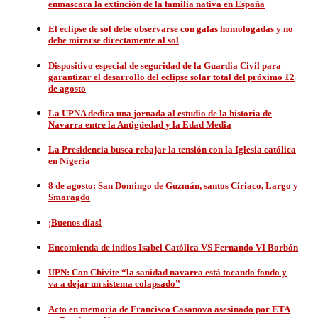
enmascara la extinción de la familia nativa en España
El eclipse de sol debe observarse con gafas homologadas y no
debe mirarse directamente al sol
Dispositivo especial de seguridad de la Guardia Civil para
garantizar el desarrollo del eclipse solar total del próximo 12
de agosto
La UPNA dedica una jornada al estudio de la historia de
Navarra entre la Antigüedad y la Edad Media
La Presidencia busca rebajar la tensión con la Iglesia católica
en Nigeria
8 de agosto: San Domingo de Guzmán, santos Ciriaco, Largo y
Smaragdo
¡Buenos días!
Encomienda de indios Isabel Católica VS Fernando VI Borbón
UPN: Con Chivite “la sanidad navarra está tocando fondo y
va a dejar un sistema colapsado”
Acto en memoria de Francisco Casanova asesinado por ETA