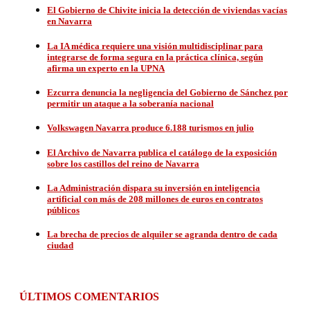
El Gobierno de Chivite inicia la detección de viviendas vacías
en Navarra
La IA médica requiere una visión multidisciplinar para
integrarse de forma segura en la práctica clínica, según
afirma un experto en la UPNA
Ezcurra denuncia la negligencia del Gobierno de Sánchez por
permitir un ataque a la soberanía nacional
Volkswagen Navarra produce 6.188 turismos en julio
El Archivo de Navarra publica el catálogo de la exposición
sobre los castillos del reino de Navarra
La Administración dispara su inversión en inteligencia
artificial con más de 208 millones de euros en contratos
públicos
La brecha de precios de alquiler se agranda dentro de cada
ciudad
ÚLTIMOS COMENTARIOS