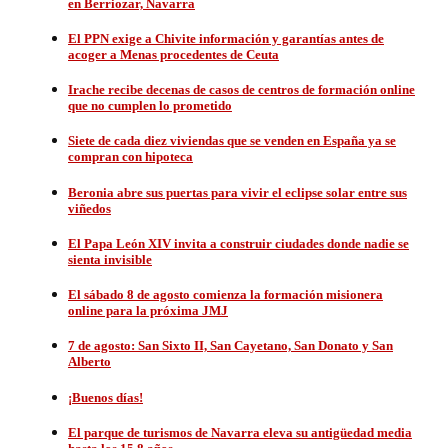
en Berriozar, Navarra
El PPN exige a Chivite información y garantías antes de
acoger a Menas procedentes de Ceuta
Irache recibe decenas de casos de centros de formación online
que no cumplen lo prometido
Siete de cada diez viviendas que se venden en España ya se
compran con hipoteca
Beronia abre sus puertas para vivir el eclipse solar entre sus
viñedos
El Papa León XIV invita a construir ciudades donde nadie se
sienta invisible
El sábado 8 de agosto comienza la formación misionera
online para la próxima JMJ
7 de agosto: San Sixto II, San Cayetano, San Donato y San
Alberto
¡Buenos días!
El parque de turismos de Navarra eleva su antigüedad media